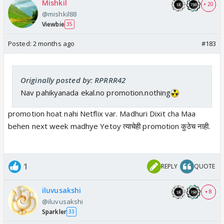
Mishkil
+ 20
@mishkil88
Viewbie
35
Posted:
2 months ago
#183
Originally posted by: RPRRR42
Nav pahikyanada ekal.no promotion.nothing
promotion hoat nahi Netflix var. Madhuri Dixit cha Maa
behen next week madhye Yetoy त्याचेही promotion कुठेच नाही.
1
REPLY
QUOTE
iluvusakshi
+ 8
@iluvusakshi
Sparkler
33