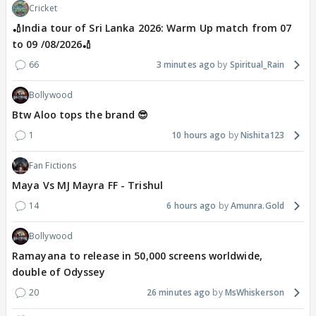
Cricket
🏏India tour of Sri Lanka 2026: Warm Up match from 07
to 09 /08/2026🏏
66
3 minutes ago
Spiritual_Rain
Bollywood
Btw Aloo tops the brand 😎
1
10 hours ago
Nishita123
Fan Fictions
Maya Vs MJ Mayra FF - Trishul
14
6 hours ago
Amunra.Gold
Bollywood
Ramayana to release in 50,000 screens worldwide,
double of Odyssey
20
26 minutes ago
MsWhiskerson