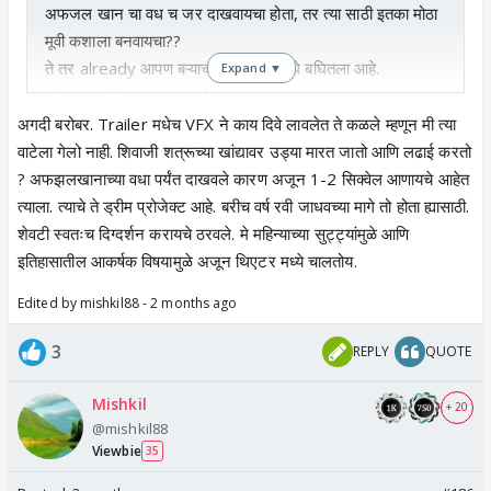
अफजल खान चा वध च जर दाखवायचा होता, तर त्या साठी इतका मोठा
मूवी कशाला बनवायचा??
ते तर already आपण बऱ्याच pictures मधे बघितला आहे.
Expand ▼
Vfx तर इतके हास्यास्पद आहेत.
मला तरी अजिबात नाही आवडला.
अगदी बरोबर. Trailer मधेच VFX ने काय दिवे लावलेत ते कळले म्हणून मी त्या
वाटेला गेलो नाही. शिवाजी शत्रूच्या खांद्यावर उड्या मारत जातो आणि लढाई करतो
? अफझलखानाच्या वधा पर्यंत दाखवले कारण अजून 1-2 सिक्वेल आणायचे आहेत
त्याला. त्याचे ते ड्रीम प्रोजेक्ट आहे. बरीच वर्ष रवी जाधवच्या मागे तो होता ह्यासाठी.
शेवटी स्वतःच दिग्दर्शन करायचे ठरवले. मे महिन्याच्या सुट्ट्यांमुळे आणि
इतिहासातील आकर्षक विषयामुळे अजून थिएटर मध्ये चालतोय.
Edited by mishkil88 - 2 months ago
3
REPLY
QUOTE
Mishkil
+ 20
@mishkil88
Viewbie
35