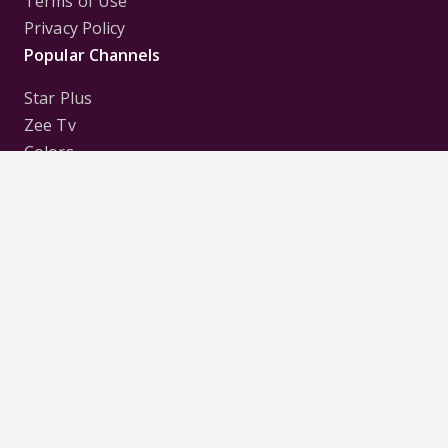
Terms of Use
Privacy Policy
Popular Channels
Star Plus
Zee Tv
Colors
Sony Tv
Sab Tv
Follow us on
Disclaimer:
All Logos and Pictures of various
Channels, Shows, Artistes, Media Houses,
Companies, Brands etc. belong to their respective
owners, and are used to merely visually identify the
Channels, Shows, Companies, Brands, etc. to the
viewer. Incase of any issue please contact the