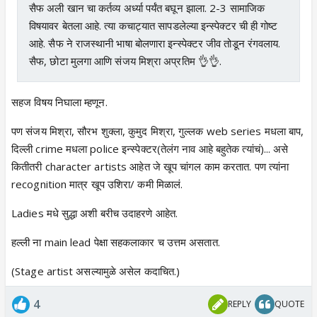
सैफ अली खान चा कर्तव्य अर्ध्या पर्यंत बघून झाला. 2-3 सामाजिक
विषयावर बेतला आहे. त्या कचाट्यात सापडलेल्या इन्स्पेक्टर ची ही गोष्ट
आहे. सैफ ने राजस्थानी भाषा बोलणारा इन्स्पेक्टर जीव तोडून रंगवलाय.
सैफ, छोटा मुलगा आणि संजय मिश्रा अप्रतिम 👌👌.
सहज विषय निघाला म्हणून.
पण संजय मिश्रा, सौरभ शुक्ला, कुमुद मिश्रा, गुल्लक web series मधला बाप,
दिल्ली crime मधला police इन्स्पेक्टर(तेलंग नाव आहे बहुतेक त्यांचं)... असे
कितीतरी character artists आहेत जे खूप चांगल काम करतात. पण त्यांना
recognition मात्र खूप उशिरा/ कमी मिळालं.
Ladies मधे सुद्धा अशी बरीच उदाहरणे आहेत.
हल्ली ना main lead पेक्षा सहकलाकार च उत्तम असतात.
(Stage artist असल्यामुळे असेल कदाचित.)
4
REPLY
QUOTE