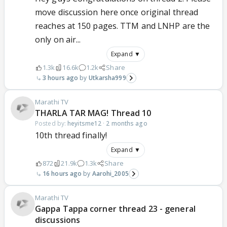
move discussion here once original thread
reaches at 150 pages. TTM and LNHP are the
only on air...
Expand ▼
1.3k
16.6k
1.2k
Share
3 hours ago
Utkarsha999
Marathi TV
THARLA TAR MAG! Thread 10
Posted by:
heyitsme12
·
2 months ago
10th thread finally!
Expand ▼
872
21.9k
1.3k
Share
16 hours ago
Aarohi_2005
Marathi TV
Gappa Tappa corner thread 23 - general
discussions