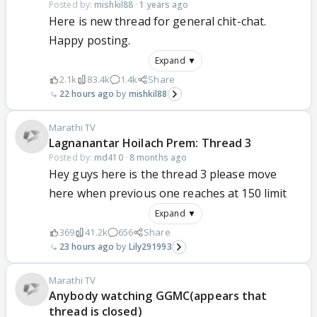
Posted by:
mishkil88
·
1 years ago
Here is new thread for general chit-chat.
Happy posting.
Expand ▼
2.1k
83.4k
1.4k
Share
22 hours ago
mishkil88
Marathi TV
Lagnanantar Hoilach Prem: Thread 3
Posted by:
md410
·
8 months ago
Hey guys here is the thread 3 please move
here when previous one reaches at 150 limit
Expand ▼
369
41.2k
656
Share
23 hours ago
Lily291993
Marathi TV
Anybody watching GGMC(appears that
thread is closed)