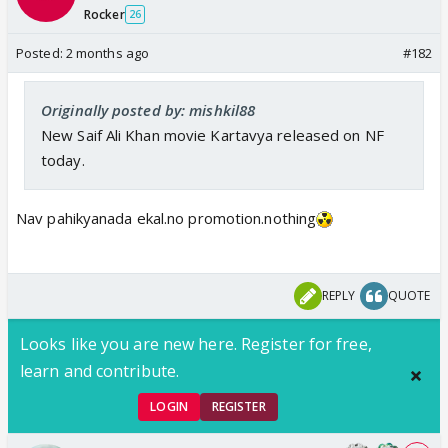
Rocker
26
Posted:
2 months ago
#182
Originally posted by: mishkil88
New Saif Ali Khan movie Kartavya released on NF
today.
Nav pahikyanada ekal.no promotion.nothing
REPLY
QUOTE
Looks like you are new here. Register for free,
learn and contribute.
LOGIN
REGISTER