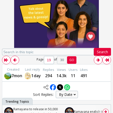
Search
Page
of
30
GO
Created
Last reply
Replies
Views
Users
Likes
7mon
1day
294
14.3k
11
491
Sort Replies:
Ramayana to release in 50,000
Ramayana english trailer