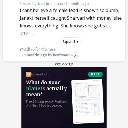
Posted by:
khushi.khurana
·
1 months ago
I cant believe a female lead is shown so dumb,
Janaki herself caught Sharvari with money, she
knows everything. She knows she got sick
after...
Expand ▼
2
76
1
Share
1 months ago
heyitsme12