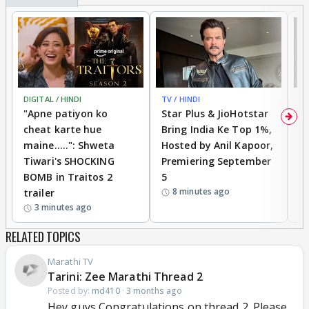
DIGITAL / HINDI
TV / HINDI
TV
"Apne patiyon ko
Star Plus & JioHotstar
B
cheat karte hue
Bring India Ke Top 1%,
o
maine.....": Shweta
Hosted by Anil Kapoor,
p
Tiwari's SHOCKING
Premiering September
'
BOMB in Traitos 2
5
f
8 minutes ago
trailer
o
3 minutes ago
RELATED TOPICS
Marathi TV
Tarini: Zee Marathi Thread 2
Posted by:
md410
·
3 months ago
Hey guys Congratulations on thread 2. Please