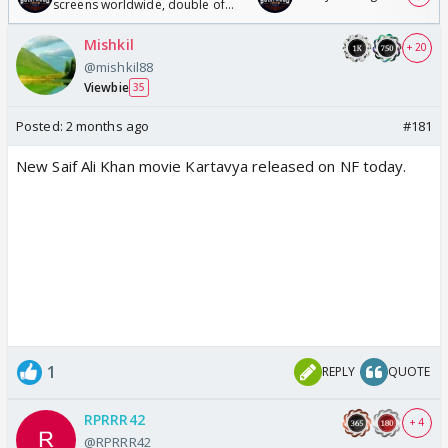
screens worldwide, double of
Odyssey
Mishkil
+ 20
@mishkil88
Viewbie
35
Posted:
2 months ago
#181
New Saif Ali Khan movie Kartavya released on NF today.
1
REPLY
QUOTE
RPRRR42
+ 4
@RPRRR42