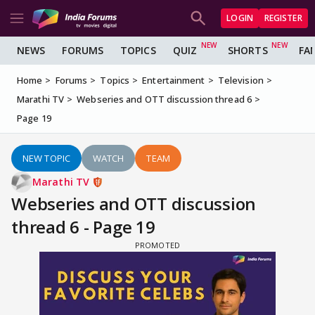
LOGIN
REGISTER
NEWS
FORUMS
TOPICS
QUIZ
SHORTS
FA
Home
Forums
Topics
Entertainment
Television
Marathi TV
Webseries and OTT discussion thread 6
Page 19
NEW TOPIC
WATCH
TEAM
Marathi TV
Webseries and OTT discussion
thread 6 - Page 19