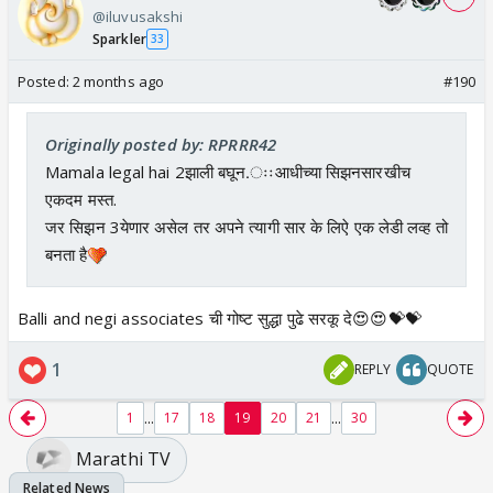
@iluvusakshi
Sparkler
33
Posted:
2 months ago
#190
Originally posted by: RPRRR42
Mamala legal hai 2झाली बघून.ःःआधीच्या सिझनसारखीच
एकदम मस्त.
जर सिझन 3येणार असेल तर अपने त्यागी सार के लिऐ एक लेडी लव्ह तो
बनता है
Balli and negi associates ची गोष्ट सुद्धा पुढे सरकू दे😍😍💝💝
1
REPLY
QUOTE
...
...
1
17
18
19
20
21
30
Marathi TV