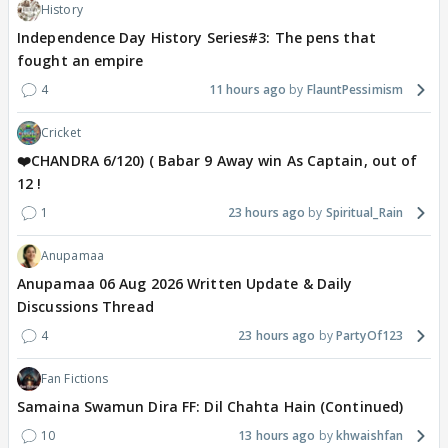
History
Independence Day History Series#3: The pens that
fought an empire
4
11 hours ago
FlauntPessimism
Cricket
❤️CHANDRA 6/120) ( Babar 9 Away win As Captain, out of
12 !
1
23 hours ago
Spiritual_Rain
Anupamaa
Anupamaa 06 Aug 2026 Written Update & Daily
Discussions Thread
4
23 hours ago
PartyOf123
Fan Fictions
Samaina Swamun Dira FF: Dil Chahta Hain (Continued)
10
13 hours ago
khwaishfan