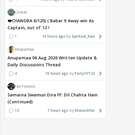
Cricket
❤️CHANDRA 6/120) ( Babar 9 Away win As
Captain, out of 12 !
1
16 hours ago
Spiritual_Rain
Anupamaa
Anupamaa 06 Aug 2026 Written Update &
Daily Discussions Thread
4
16 hours ago
PartyOf123
Fan Fictions
Samaina Swamun Dira FF: Dil Chahta Hain
(Continued)
10
7 hours ago
khwaishfan