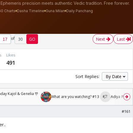
of
30
GO
Next
Last
s
Likes
491
Sort Replies:
day Kajol & Genelia 🎊
What are you watching? #13
Adiya Poosh F
#161
r..