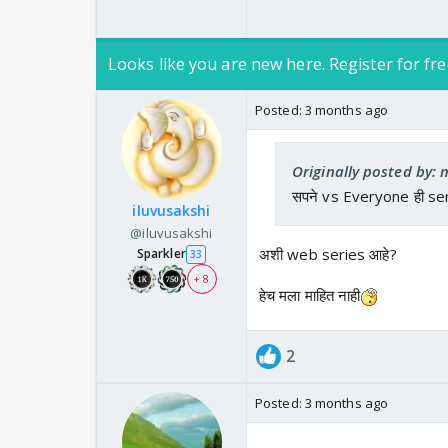
Looks like you are new here. Register for fre
Posted:
3 months ago
Originally posted by: 
सपने vs Everyone ही seri
iluvusakshi
@iluvusakshi
अशी web series आहे?
Sparkler
33
+ 8
हेच मला माहित नाही
2
Posted:
3 months ago