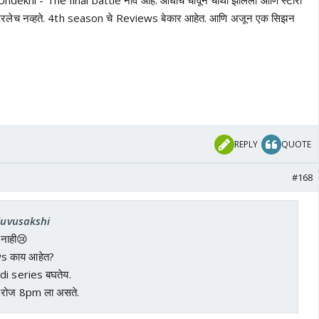
ekhi - The final battle नाव आहे. आधीच चावून चोथा झालेला आणि स्टोरी
ही उरलेच नव्हते. 4th season चे Reviews बेकार आहेत. आणि अजून एक सिझन
REPLY
QUOTE
#168
iluvusakshi
 नाही😢
s काय आहेत?
ndi series बघतेय.
 रोज 8pm ला असते.