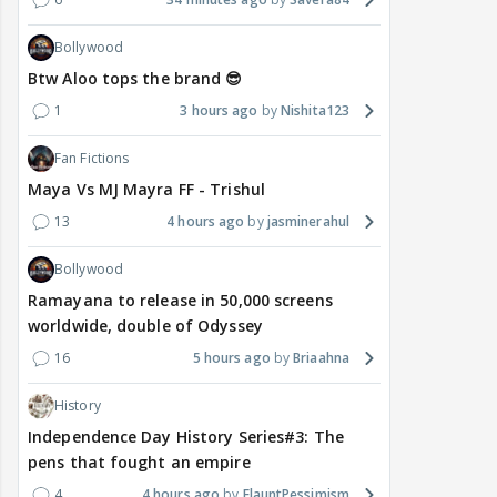
Bollywood
Btw Aloo tops the brand 😎
1
3 hours ago
Nishita123
Fan Fictions
Maya Vs MJ Mayra FF - Trishul
13
4 hours ago
jasminerahul
Bollywood
Ramayana to release in 50,000 screens
worldwide, double of Odyssey
16
5 hours ago
Briaahna
History
Independence Day History Series#3: The
pens that fought an empire
4
4 hours ago
FlauntPessimism