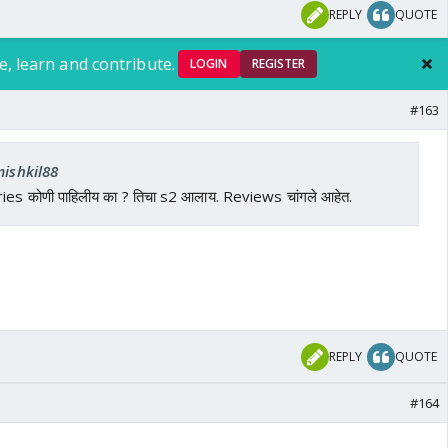
REPLY
QUOTE
e, learn and contribute.
LOGIN
REGISTER
#163
mishkil88
es कोणी पाहिलीय का ? तिचा s2 आलाय. Reviews चांगले आहेत.
REPLY
QUOTE
#164