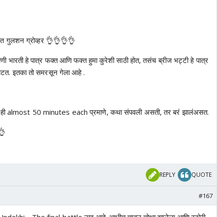
थात गुलशन ग्रोव्हर 👌👌👌👌
 भारती हे पात्र फक्त आणि फक्त हुमा कुरेशी साठी होत, तसंच ब्रीज भट्टी हे पात्र
वाटत. इतका तो समरसून गेला आहे .
 ही almost 50 minutes each प्रमाणे, कथा संपवली असती, तर बरं झालंअसत.
👌
REPLY
QUOTE
#167