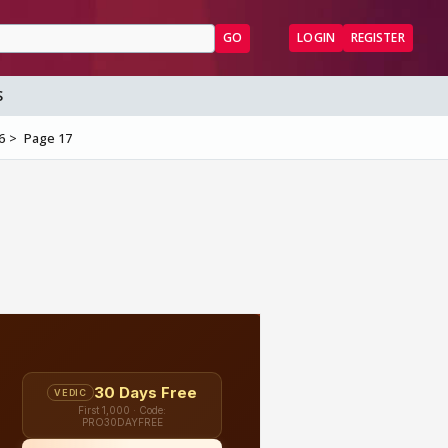
GO
LOGIN
REGISTER
S
6
Page 17