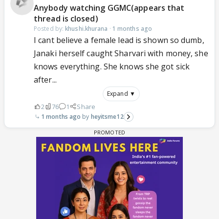
Anybody watching GGMC(appears that
thread is closed)
Posted by:
khushi.khurana
·
1 months ago
I cant believe a female lead is shown so dumb,
Janaki herself caught Sharvari with money, she
knows everything. She knows she got sick
after...
Expand ▼
2
76
1
Share
1 months ago
heyitsme12