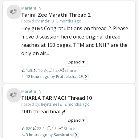
Marathi TV
Tarini: Zee Marathi Thread 2
Posted by:
md410
·
3 months ago
Hey guys Congratulations on thread 2. Please
move discussion here once original thread
reaches at 150 pages. TTM and LNHP are the
only on air...
Expand ▼
1.3k
16.8k
1.2k
Share
12 hours ago
Prateekshaa29
Marathi TV
THARLA TAR MAG! Thread 10
Posted by:
heyitsme12
·
2 months ago
10th thread finally!
Expand ▼
880
22.2k
1.3k
Share
3 hours ago
Sanskruthi