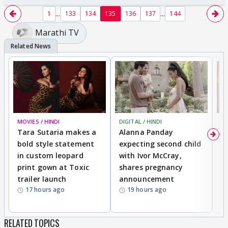
...
...
1
133
134
135
136
137
144
Marathi TV
MOVIES / HINDI
DIGITAL / HINDI
MO
Tara Sutaria makes a
Alanna Panday
To
bold style statement
expecting second child
Y
in custom leopard
with Ivor McCray,
A
print gown at Toxic
shares pregnancy
K
trailer launch
announcement
R
17 hours ago
19 hours ago
RELATED TOPICS