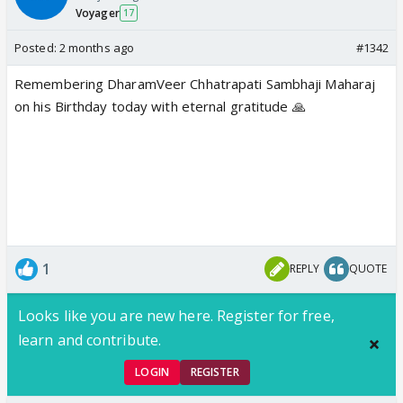
Voyager
17
Posted:
2 months ago
#1342
Remembering DharamVeer Chhatrapati Sambhaji Maharaj
on his Birthday today with eternal gratitude 🙏
1
REPLY
QUOTE
Looks like you are new here. Register for free,
learn and contribute.
LOGIN
REGISTER