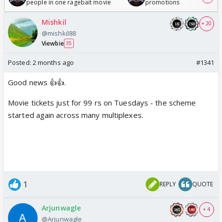
people in one ragebait movie
promotions
Mishkil
+ 20
@mishkil88
Viewbie
35
Posted:
2 months ago
#1341
Good news 👍👍.
Movie tickets just for 99 rs on Tuesdays - the scheme
started again across many multiplexes.
1
REPLY
QUOTE
Arjunwagle
+ 4
@Arjunwagle