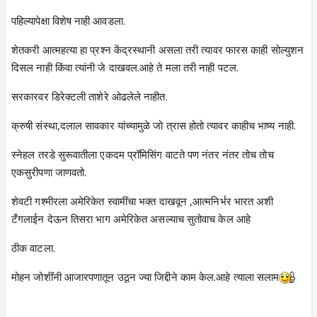
पहिल्यापेक्षा विशेष नाही आवडला.
शेतकरी आत्महत्या हा प्रश्न केंद्रस्थानी असला तरी त्यावर फारस काही सोल्युशन
दिसल नाही किंवा त्यांनी जे दाखवल.आहे ते मला तरी नाही पटल.
सरकारवर डिरेक्टली ताशेरे ओढलेले नाहीत.
क्रुषी संस्था,दलाल सावकार यांच्यामुळे जो त्रास होतो त्यावर काहीच भाष्य नाही.
स्नेहल तरडे सुरूवातीला एकदम प्रॉमिसिंग वाटते पण नंतर नंतर तोच तोच
एकसुरीपणा जाणवतो.
शेवटी गश्मीरला अमेरिकेत स्वामींचा भक्त दाखवून ,आत्मनिर्भर भारत अशी
टँगलाईन देऊन तिसरा भाग अमेरिकेत असल्याच सुतोवाच केल आहे
ठीक वाटला.
मोहन जोशींंनी आजारपणातून उठून ज्या जिद्दीने काम केल.आहे त्याला सलाम