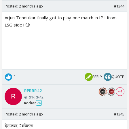
Posted:
2 months ago
#1344
Arjun Tendulkar finally got to play one match in IPL from
LSG side ! 🙄
1
REPLY
QUOTE
RPRRR42
+ 4
@RPRRR42
Rocker
26
Posted:
2 months ago
#1345
देऊळबंद 2बघितला.