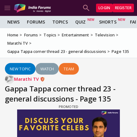
LOGIN
REGISTER
NEWS
FORUMS
TOPICS
QUIZ
SHORTS
FA
Home
Forums
Topics
Entertainment
Television
Marathi TV
Gappa Tappa corner thread 23 - general discussions
Page 135
NEW TOPIC
WATCH
TEAM
Marathi TV
Gappa Tappa corner thread 23 -
general discussions - Page 135