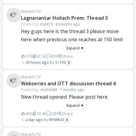
Marathi TV
Lagnanantar Hoilach Prem: Thread 3
Posted by:
md410
·
8 months ago
Hey guys here is the thread 3 please move
here when previous one reaches at 150 limit
Expand ▼
370
41.3k
659
Share
20 hours ago
S1190
Marathi TV
Webseries and OTT discussion thread 6
Posted by:
mishkil88
·
7 months ago
New thread opened. Please post here.
Expand ▼
493
14.4k
295
Share
a day ago
RPRRR42
Marathi TV