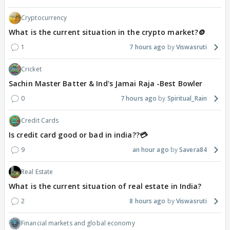
Cryptocurrency
What is the current situation in the crypto market?🪙
1
7 hours ago
Viswasruti
Cricket
Sachin Master Batter & Ind's Jamai Raja -Best Bowler
0
7 hours ago
Spiritual_Rain
Credit Cards
Is credit card good or bad in india??💳
9
an hour ago
Savera84
Real Estate
What is the current situation of real estate in India?
2
8 hours ago
Viswasruti
Financial markets and global economy