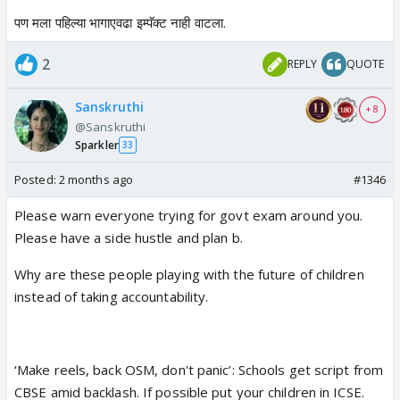
पण मला पहिल्या भागाएवढा इम्पॅक्ट नाही वाटला.
2
REPLY
QUOTE
Sanskruthi
+ 8
@Sanskruthi
Sparkler
33
Posted:
2 months ago
#1346
Please warn everyone trying for govt exam around you.
Please have a side hustle and plan b.
Why are these people playing with the future of children
instead of taking accountability.
‘Make reels, back OSM, don't panic’: Schools get script from
CBSE amid backlash. If possible put your children in ICSE.