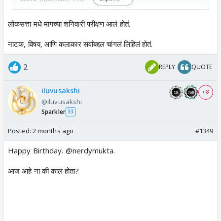
सिरियस आहे पण बघायला मिळाल.तर नक्की बघा.
स्टोरी मुद्दाम सांगत नाही.
लोकसत्ता मधे मागच्या शनिवारी परीक्षण आलं होतं.
नाटक, विषय, आणि कलाकार सर्वांबद्दल चांगलं लिहिलं होतं.
2
REPLY
QUOTE
iluvusakshi
+ 8
@iluvusakshi
Sparkler
33
Posted:
2 months ago
#1349
Happy Birthday. @nerdymukta.
आज आहे ना की काल होता?