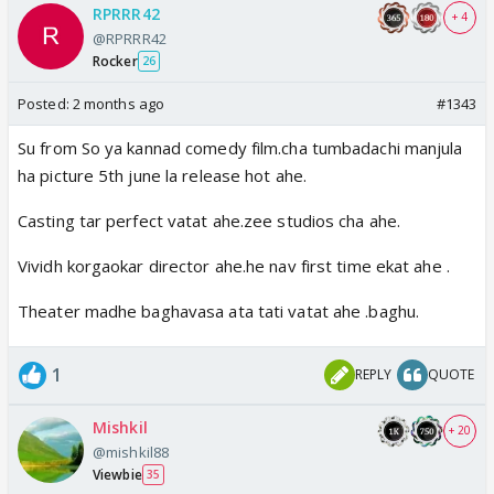
RPRRR42
+ 4
@RPRRR42
Rocker
26
Posted:
2 months ago
#1343
Su from So ya kannad comedy film.cha tumbadachi manjula
ha picture 5th june la release hot ahe.
Casting tar perfect vatat ahe.zee studios cha ahe.
Vividh korgaokar director ahe.he nav first time ekat ahe .
Theater madhe baghavasa ata tati vatat ahe .baghu.
1
REPLY
QUOTE
Mishkil
+ 20
@mishkil88
Viewbie
35