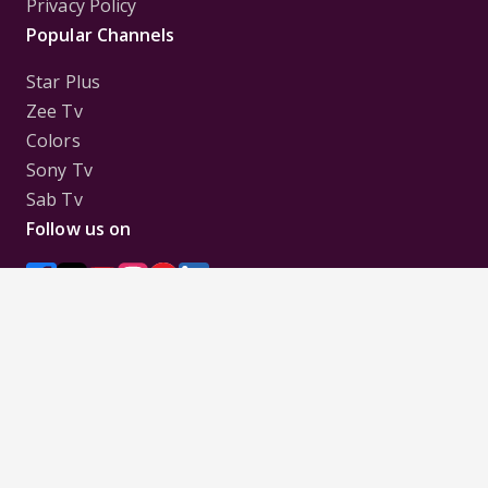
Privacy Policy
Popular Channels
Star Plus
Zee Tv
Colors
Sony Tv
Sab Tv
Follow us on
Disclaimer:
All Logos and Pictures of various
Channels, Shows, Artistes, Media Houses,
Companies, Brands etc. belong to their respective
owners, and are used to merely visually identify the
Channels, Shows, Companies, Brands, etc. to the
viewer. Incase of any issue please contact the
webmaster.