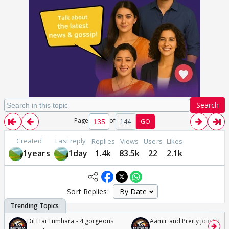
Search
Page
of
144
GO
Created
Last reply
Replies
Views
Users
Likes
1years
1day
1.4k
83.5k
22
2.1k
Sort Replies:
Dil Hai Tumhara - 4 gorgeous
Aamir and Preity join Sunny