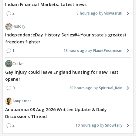
Indian Financial Markets: Latest news
2
8 hours ago
Viswasruti
History
IndependenceDay History Series#4:Your state's greatest
freedom fighter
1
13 hours ago
FlauntPessimism
Cricket
Gay injury could leave England hunting for new Test
opener
0
20 hours ago
Spiritual_Rain
Anupamaa
Anupamaa 08 Aug 2026 Written Update & Daily
Discussions Thread
2
10 hours ago
Snowfally